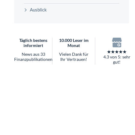
überhaupt?
Ausblick
Worauf Sie bei ETFs achten sollten
Täglich bestens
10.000 Leser im
informiert
Monat
★★★★★
News aus 33
Vielen Dank für
4.3 von 5: sehr
Finanzpublikationen
Ihr Vertrauen!
gut!