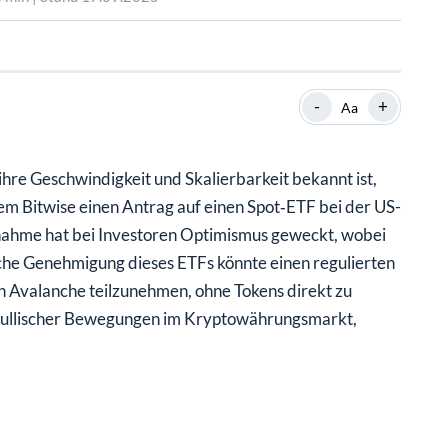
SHOP
SHOP
WEBINARE
WEBINARE
RATGEBER
RATGEBER
-
+
Aa
SHOP
WEBINARE
RATGEBER
ihre Geschwindigkeit und Skalierbarkeit bekannt ist,
dem Bitwise einen Antrag auf einen Spot‑ETF bei der US-
nahme hat bei Investoren Optimismus geweckt, wobei
iche Genehmigung dieses ETFs könnte einen regulierten
 Avalanche teilzunehmen, ohne Tokens direkt zu
ds bullischer Bewegungen im Kryptowährungsmarkt,