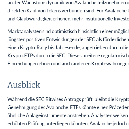
an der Wachstumsdynamik von Avalanche teilzunehmen und
direkten Kauf von Tokens verbunden sind. Für Avalanche 
und Glaubwürdigkeit erhöhen, mehr institutionelle Investo
Marktanalysten sind optimistisch hinsichtlich einer mögl
jüngsten positiven Entwicklungen der SEC als förderlichen
einen Krypto‑Rally bis Jahresende, angetrieben durch die
Krypto‑ETPs durch die SEC. Dieses breitere regulatorisc
Einreichungen ebnen und auch anderen Kryptowährunge
Ausblick
Während die SEC Bitwises Antrags prüft, bleibt die Kry
Genehmigung des Avalanche‑ETFs könnte einen Präzedenzf
ähnliche Anlageinstrumente anstreben. Analysten weisen 
erhöhten Prüfung unterliegen könnten, Avalanche jedoch 