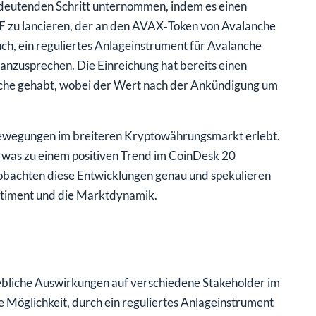
edeutenden Schritt unternommen, indem es einen
TF zu lancieren, der an den AVAX‑Token von Avalanche
uch, ein reguliertes Anlageinstrument für Avalanche
 anzusprechen. Die Einreichung hat bereits einen
nche gehabt, wobei der Wert nach der Ankündigung um
 Bewegungen im breiteren Kryptowährungsmarkt erlebt.
 was zu einem positiven Trend im CoinDesk 20
obachten diese Entwicklungen genau und spekulieren
ntiment und die Marktdynamik.
ebliche Auswirkungen auf verschiedene Stakeholder im
 Möglichkeit, durch ein reguliertes Anlageinstrument