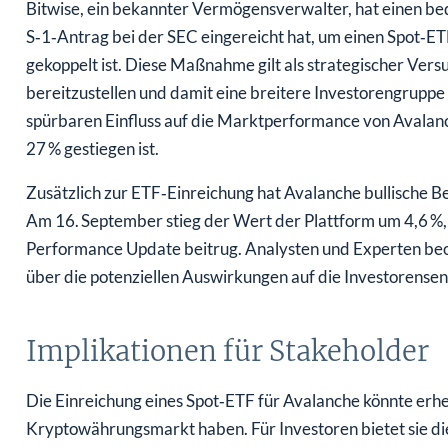
Bitwise, ein bekannter Vermögensverwalter, hat einen b
S‑1‑Antrag bei der SEC eingereicht hat, um einen Spot‑E
gekoppelt ist. Diese Maßnahme gilt als strategischer Vers
bereitzustellen und damit eine breitere Investorengruppe
spürbaren Einfluss auf die Marktperformance von Avala
27 % gestiegen ist.
Zusätzlich zur ETF‑Einreichung hat Avalanche bullische
Am 16. September stieg der Wert der Plattform um 4,6 %,
Performance Update beitrug. Analysten und Experten be
über die potenziellen Auswirkungen auf die Investorense
Implikationen für Stakeholder
Die Einreichung eines Spot‑ETF für Avalanche könnte erh
Kryptowährungsmarkt haben. Für Investoren bietet sie die