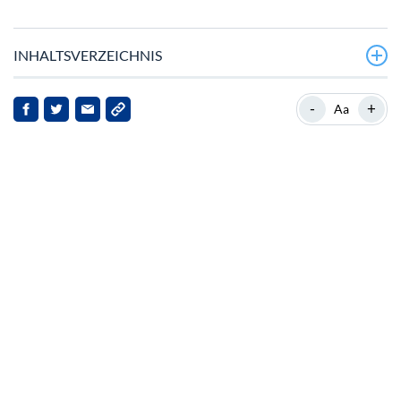
INHALTSVERZEICHNIS
Kryptowährung Dai: Eine stabile Kraft auf dem Markt
-
+
Aa
Blockchain-Initiativen bei Unternehmen des Fortune
500-Rankings auf dem Vormarsch
Institutionelles und KMU-Interesse an
Kryptowährungen
Die Rolle von Dai in DeFi und persönlichen Finanzen
Auswirkungen auf Dai und seine Anteilseigner
Ausblick