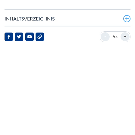
INHALTSVERZEICHNIS
Marktüberblick
-
+
Aa
Hintergrund zu Cosmos (ATOM)
Aktuelle Entwicklungen
Implikationen für die Interessengruppen
Ausblick