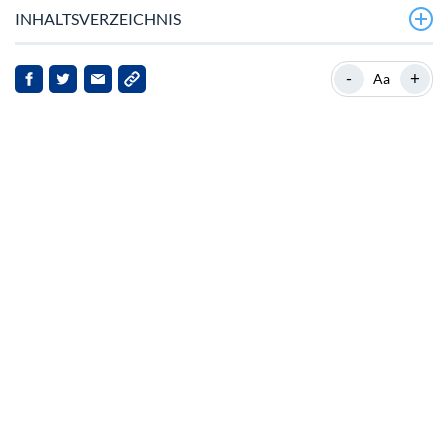
INHALTSVERZEICHNIS
Aktuelle Marktbewegungen von ChainOpera AI
-
+
Aa
Ein Anstieg gefolgt von Vorsicht
Marktgewinne und Skepsis
Größere Marktkontext
Auswirkungen für Stakeholder
Ausblick