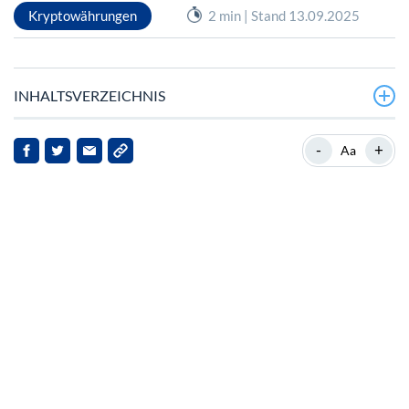
Kryptowährungen
2 min | Stand 13.09.2025
INHALTSVERZEICHNIS
Chainlink übertrifft 100 Milliarden USD an gesichertem
-
+
Aa
Gesamtwert
Chainlink und Polymarket: Eine strategische Allianz
Verbesserung der Genauigkeit von Vorhersagemärkten
Marktimplikationen und Ausblick
Fazit