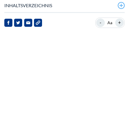
INHALTSVERZEICHNIS
Aktuelle Entwicklungen von Chainlink
-
+
Aa
Hintergrund zu Chainlink
Auswirkungen der Plasma‑Integration
Marktreaktionen und Zukunftsaussichten
Fazit