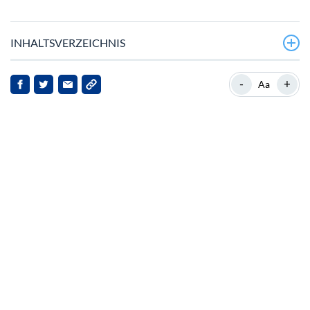
INHALTSVERZEICHNIS
Marktbewegungen von Chainlink
-
+
Aa
Marktposition von Chainlink
Strategische Partnerschaften mit der SBI Group
Ausweitung des Einflusses in Asien
Marktreaktionen und Ausblick
Schlussfolgerung