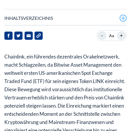
INHALTSVERZEICHNIS
Hintergrund zu Chainlink
-
+
Aa
ETF-Antrag: Ein Game-Changer für Chainlink
Chainlink, ein führendes dezentrales Orakelnetzwerk,
Implikationen für die Interessengruppen
macht Schlagzeilen, da Bitwise Asset Management den
Ausblick
weltweit ersten US-amerikanischen Spot Exchange
Traded Fund (ETF) für sein eigenes Token LINK einreicht.
Diese Bewegung wird voraussichtlich das institutionelle
Vertrauen erheblich stärken und den Preis von Chainlink
potenziell steigen lassen. Die Einreichung markiert einen
entscheidenden Moment an der Schnittstelle zwischen
Kryptowährung und Mainstream-Finanzwesen und
signalisiert eine potenzielle Verschiebung hin zu einer