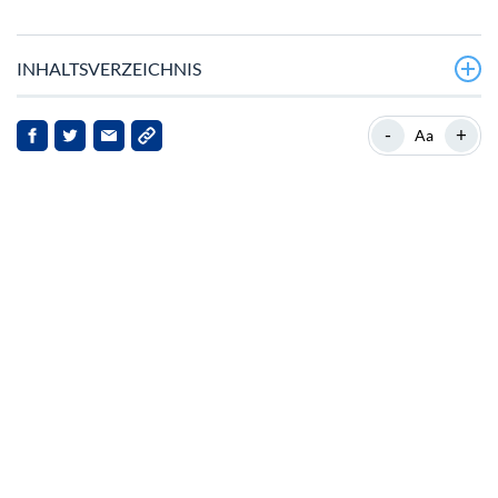
INHALTSVERZEICHNIS
Aktuelle Lage von Chainlink
-
+
Aa
Aktuelle Entwicklungen
Implikationen für die Interessengruppen
Schlussfolgerung