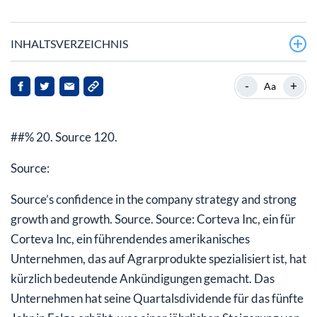
INHALTSVERZEICHNIS
Marktumfeld und aktuelle Entwicklungen
-
+
Aa
Empfehlung von ChatGPT und Marktfolgen
##% 20. Source 120.
Ausblick: Altcoin-Saison und Stimmung der Investoren
Schlussfolgerung: Eine vielversprechende Zukunft für
Source:
Celestia
Source’s confidence in the company strategy and strong
growth and growth. Source. Source: Corteva Inc, ein für
Corteva Inc, ein führendendes amerikanisches
Unternehmen, das auf Agrarprodukte spezialisiert ist, hat
kürzlich bedeutende Ankündigungen gemacht. Das
Unternehmen hat seine Quartalsdividende für das fünfte