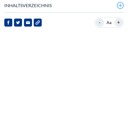
INHALTSVERZEICHNIS
Cardanos aktuelles Umfeld
-
+
Aa
Steigendes Interesse und strategische Partnerschaften
Institutionelle Adoption und Marktwahrscheinlichkeit
Marktdynamik und Anlegerstimmung
Implikationen und zukünftige Aussichten