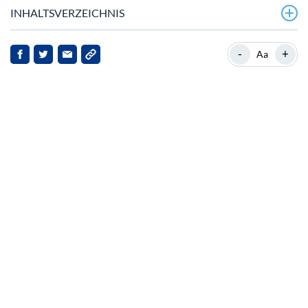
INHALTSVERZEICHNIS
Cardanos vielversprechende technologische
-
+
Aa
Integration
Markt­performance und Anleger­sentiment
Cardanos Wachstum in volatilen Märkten
Dezentralisierung und Zukunftsperspektive
Herausforderungen im DeFi‑Ökosystem
Marktreaktionen und zukünftige Erwartungen
Fazit