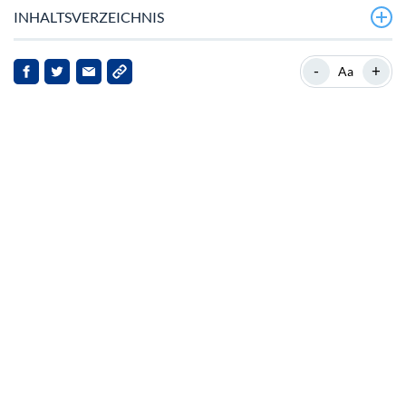
INHALTSVERZEICHNIS
Aktuelle Marktposition von Cardano
-
+
Aa
Hintergrund zu Cardano
Aktuelle Entwicklungen
Implikationen für die Interessengruppen
Ausblick