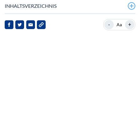
INHALTSVERZEICHNIS
Aktuelle Marktposition von Cardano
-
+
Aa
Neueste Entwicklungen und Marktstimmung
Technische Analyse und Preisbewegungen
Auswirkungen auf Stakeholder
Ausblick