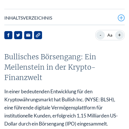
INHALTSVERZEICHNIS
Bullisches Börsengang: Ein Meilenstein in der Krypto-
-
+
Aa
Finanzwelt
Wyomings Frontier Stablecoin: eine staatlich
Bullisches Börsengang: Ein
unterstützte Innovation
Meilenstein in der Krypto-
Hintergrund: Die Rolle von Stablecoins
Finanzwelt
Implikationen für den Kryptomarkt
In einer bedeutenden Entwicklung für den
Ausblick
Kryptowährungsmarkt hat Bullish Inc. (NYSE: BLSH),
eine führende digitale Vermögensplattform für
institutionelle Kunden, erfolgreich 1,15 Milliarden US-
Dollar durch ein Börsengang (IPO) eingesammelt.