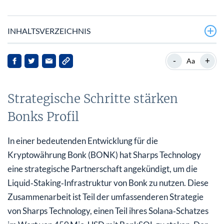
INHALTSVERZEICHNIS
Strategische Schritte stärken Bonks Profil
-
+
Aa
Hintergrund zu Bonk
Strategische Schritte stärken
ETF‑Anmeldungen und Marktreaktionen
Bonks Profil
Auswirkungen für Stakeholder
Ausblick
In einer bedeutenden Entwicklung für die
Kryptowährung Bonk (BONK) hat Sharps Technology
eine strategische Partnerschaft angekündigt, um die
Liquid‑Staking‑Infrastruktur von Bonk zu nutzen. Diese
Zusammenarbeit ist Teil der umfassenderen Strategie
von Sharps Technology, einen Teil ihres Solana‑Schatzes