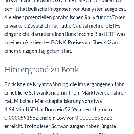
im Wert von 450 Mio. USD mit BonkSOL zu staken. Der
Schritt hat bullische Prognosen von Analysten ausgelöst,
die einen potenziellen parabolischen Rally für das Token
erwarten. Zusätzlich hat Tuttle Capital mehrere ETFs
eingereicht, darunter einen Bonk Income Blast ETF, was
zu einem Anstieg des BONK‑Preises um über 4 % an
einem einzigen Tag geführt hat.
Hintergrund zu Bonk
Bonk ist eine Kryptowährung, die im vergangenen Jahr
erhebliche Schwankungen in ihrem Marktwert erfahren
hat. Mit einer Marktkapitalisierung von etwa
1,94 Mio. USD hat Bonk ein 52‑Wochen‑High von
0,0000591562 und ein Low von 0,00000896723
erreicht. Trotz dieser Schwankungen haben jüngste