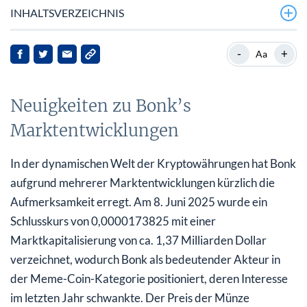
INHALTSVERZEICHNIS
Neuigkeiten zu Bonk’s Marktentwicklungen
-
+
Aa
Hintergrund zu Bonk
Neuigkeiten zu Bonk’s
Neueste Entwicklungen und Marktreaktionen
Marktentwicklungen
Auswirkungen auf die Interessengruppen
Ausblick
In der dynamischen Welt der Kryptowährungen hat Bonk
aufgrund mehrerer Marktentwicklungen kürzlich die
Aufmerksamkeit erregt. Am 8. Juni 2025 wurde ein
Schlusskurs von 0,0000173825 mit einer
Marktkapitalisierung von ca. 1,37 Milliarden Dollar
verzeichnet, wodurch Bonk als bedeutender Akteur in
der Meme-Coin-Kategorie positioniert, deren Interesse
im letzten Jahr schwankte. Der Preis der Münze