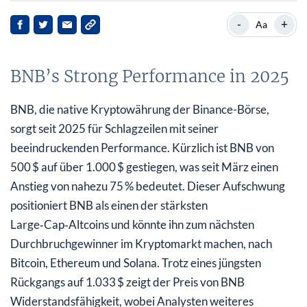
BNB’s Strong Performance in 2025
-
+
Aa
Market Dynamics and Price Movements
BNB’s Strong Performance in 2025
Institutional Interest and Future Outlook
Implications for Stakeholders
BNB, die native Kryptowährung der Binance-Börse,
sorgt seit 2025 für Schlagzeilen mit seiner
Looking Ahead
beeindruckenden Performance. Kürzlich ist BNB von
500 $ auf über 1.000 $ gestiegen, was seit März einen
Anstieg von nahezu 75 % bedeutet. Dieser Aufschwung
positioniert BNB als einen der stärksten
Large‑Cap‑Altcoins und könnte ihn zum nächsten
Durchbruchgewinner im Kryptomarkt machen, nach
Bitcoin, Ethereum und Solana. Trotz eines jüngsten
Rückgangs auf 1.033 $ zeigt der Preis von BNB
Widerstandsfähigkeit, wobei Analysten weiteres