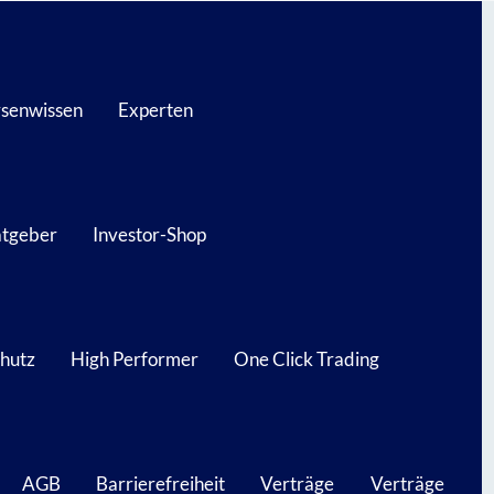
senwissen
Experten
atgeber
Investor-Shop
hutz
High Performer
One Click Trading
AGB
Barrierefreiheit
Verträge
Verträge