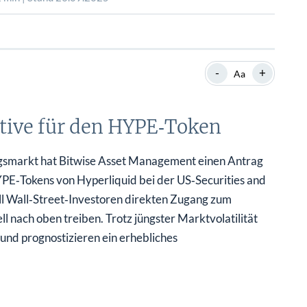
SHOP
SHOP
WEBINARE
WEBINARE
RATGEBER
RATGEBER
-
+
Aa
SHOP
WEBINARE
RATGEBER
tive für den HYPE‑Token
gsmarkt hat Bitwise Asset Management einen Antrag
YPE‑Tokens von Hyperliquid bei der US‑Securities and
ll Wall‑Street‑Investoren direkten Zugang zum
nach oben treiben. Trotz jüngster Marktvolatilität
und prognostizieren ein erhebliches