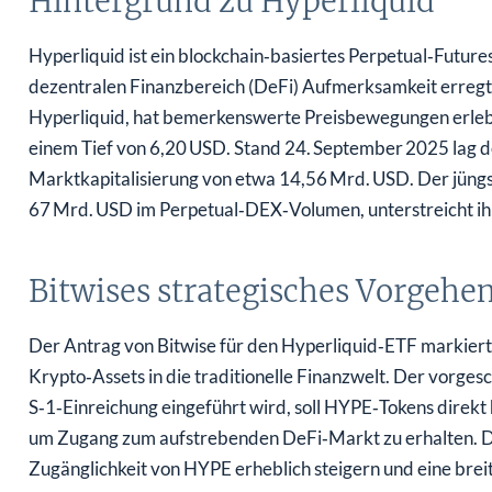
Hintergrund zu Hyperliquid
Hyperliquid ist ein blockchain‑basiertes Perpetual‑Future
dezentralen Finanzbereich (DeFi) Aufmerksamkeit erregt
Hyperliquid, hat bemerkenswerte Preisbewegungen erle
einem Tief von 6,20 USD. Stand 24. September 2025 lag de
Marktkapitalisierung von etwa 14,56 Mrd. USD. Der jüngs
67 Mrd. USD im Perpetual‑DEX‑Volumen, unterstreicht ih
Bitwises strategisches Vorgehe
Der Antrag von Bitwise für den Hyperliquid‑ETF markiert 
Krypto‑Assets in die traditionelle Finanzwelt. Der vorges
S‑1‑Einreichung eingeführt wird, soll HYPE‑Tokens direkt 
um Zugang zum aufstrebenden DeFi‑Markt zu erhalten. Dies
Zugänglichkeit von HYPE erheblich steigern und eine brei