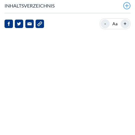
INHALTSVERZEICHNIS
Wichtige Entwicklungen
-
+
Aa
Hintergrund zu Chainlink
Auswirkungen für Chainlink und Stakeholder
Ausblick