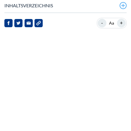
INHALTSVERZEICHNIS
Bitcoin Cash gewinnt an Dynamik, wenn der „Uptober“-
-
+
Aa
Geist zurückkehrt
Hintergrund: Marktposition von Bitcoin Cash
Aktuelle Entwicklungen und Marktreaktionen
Implikationen für Stakeholder
Ausblick: Zukunftsperspektive für Bitcoin Cash