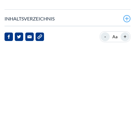
INHALTSVERZEICHNIS
Marktüberblick
-
+
Aa
Aktuelle Entwicklungen
Marktimplikationen
Fazit