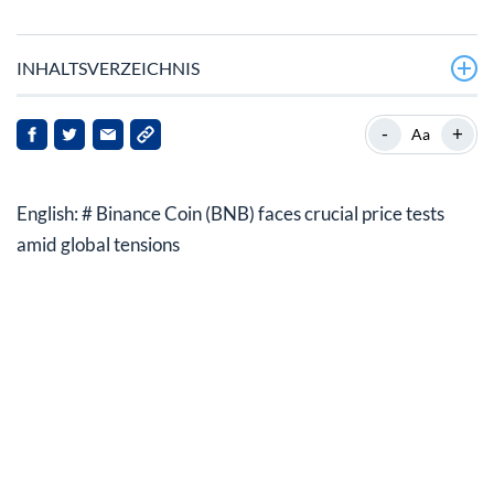
INHALTSVERZEICHNIS
Wichtige Entwicklungen in der Marktdynamik von BNB
-
+
Aa
Marktposition und Relevanz von BNB
English: # Binance Coin (BNB) faces crucial price tests
Marktstimmung und technische Analyse
amid global tensions
Auswirkungen auf die Interessengruppen
Ausblick