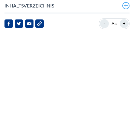
INHALTSVERZEICHNIS
Sofortige Entwicklungen
-
+
Aa
Hintergrund zu Wrapped Beacon ETH
Detaillierte Nachrichtenübersicht
Auswirkungen auf Stakeholder
Fazit