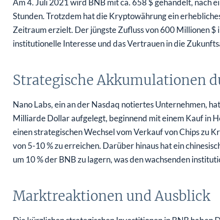
Am 4. Juli 2021 wird BNB mit ca. 658 $ gehandelt, nach e
Stunden. Trotzdem hat die Kryptowährung ein erhebliche
Zeitraum erzielt. Der jüngste Zufluss von 600 Millionen $
institutionelle Interesse und das Vertrauen in die Zukunf
Strategische Akkumulationen 
Nano Labs, ein an der Nasdaq notiertes Unternehmen, ha
Milliarde Dollar aufgelegt, beginnend mit einem Kauf in H
einen strategischen Wechsel vom Verkauf von Chips zu K
von 5-10 % zu erreichen. Darüber hinaus hat ein chinesis
um 10 % der BNB zu lagern, was den wachsenden institutio
Marktreaktionen und Ausblick