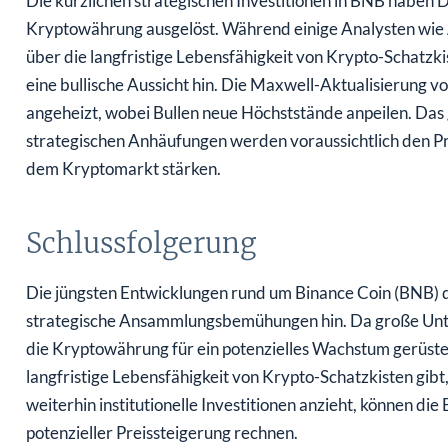
Die kürzlichen strategischen Investitionen in BNB haben 
Kryptowährung ausgelöst. Während einige Analysten wie 
über die langfristige Lebensfähigkeit von Krypto-Schatzk
eine bullische Aussicht hin. Die Maxwell-Aktualisierung
angeheizt, wobei Bullen neue Höchststände anpeilen. Das g
strategischen Anhäufungen werden voraussichtlich den Pr
dem Kryptomarkt stärken.
Schlussfolgerung
Die jüngsten Entwicklungen rund um Binance Coin (BNB) deu
strategische Ansammlungsbemühungen hin. Da große Unter
die Kryptowährung für ein potenzielles Wachstum gerüste
langfristige Lebensfähigkeit von Krypto-Schatzkisten gibt,
weiterhin institutionelle Investitionen anzieht, können die 
potenzieller Preissteigerung rechnen.