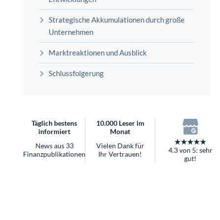
überhaupt?
Worauf Sie bei ETFs achten sollten
Strategische Akkumulationen durch große
Unternehmen
Marktreaktionen und Ausblick
Schlussfolgerung
Täglich bestens
10.000 Leser im
informiert
Monat
★★★★★
News aus 33
Vielen Dank für
4.3 von 5: sehr
Finanzpublikationen
Ihr Vertrauen!
gut!