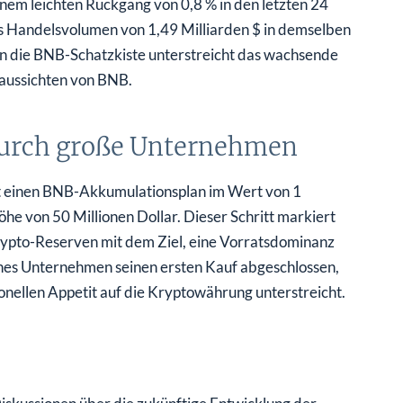
inem leichten Rückgang von 0,8 % in den letzten 24
s Handelsvolumen von 1,49 Milliarden $ in demselben
 in die BNB-Schatzkiste unterstreicht das wachsende
tsaussichten von BNB.
durch große Unternehmen
t einen BNB-Akkumulationsplan im Wert von 1
öhe von 50 Millionen Dollar. Dieser Schritt markiert
rypto-Reserven mit dem Ziel, eine Vorratsdominanz
ches Unternehmen seinen ersten Kauf abgeschlossen,
nellen Appetit auf die Kryptowährung unterstreicht.