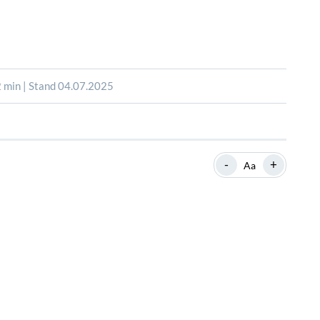
SHOP
SHOP
WEBINARE
WEBINARE
RATGEBER
RATGEBER
 min | Stand 04.07.2025
SHOP
WEBINARE
RATGEBER
-
+
Aa