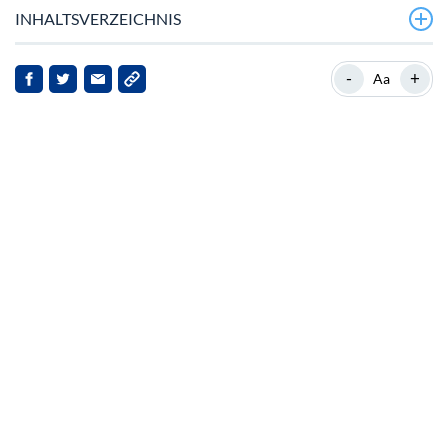
INHALTSVERZEICHNIS
BNB gewinnt an Dynamik durch strategische
-
+
Aa
Investitionen und Marktentwicklungen
BNB-Kette erweitert sich um die Integration von
Sahara AI
Institutionelles Interesse und Marktimplikationen
Memecoin-Boom und Marktdynamik
Ausblick und Markterwartungen