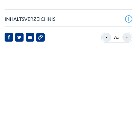
INHALTSVERZEICHNIS
Aktuelle Marktposition von Avalanche
-
+
Aa
Der Aufstieg von BlockchainFX
Markt‑Dynamik und Anleger‑Sentiment
Auswirkungen auf Avalanche und Stakeholder
Ausblick