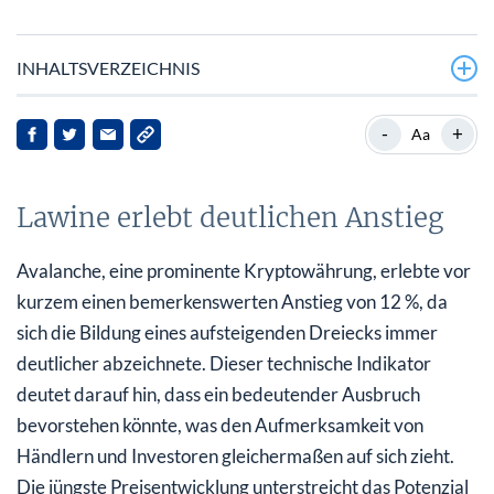
INHALTSVERZEICHNIS
Lawine erlebt deutlichen Anstieg
-
+
Aa
Wyoming führt Frontier Stable Token ein
Lawine erlebt deutlichen Anstieg
SpacePay erweist sich als bevorzugte Altcoin für echte
Krypto-Zahlungen
Avalanche, eine prominente Kryptowährung, erlebte vor
Implikationen für Avalanche und seine Stakeholder
kurzem einen bemerkenswerten Anstieg von 12 %, da
sich die Bildung eines aufsteigenden Dreiecks immer
Marktreaktionen und Ausblick
deutlicher abzeichnete. Dieser technische Indikator
Schlussfolgerung
deutet darauf hin, dass ein bedeutender Ausbruch
bevorstehen könnte, was den Aufmerksamkeit von
Händlern und Investoren gleichermaßen auf sich zieht.
Die jüngste Preisentwicklung unterstreicht das Potenzial