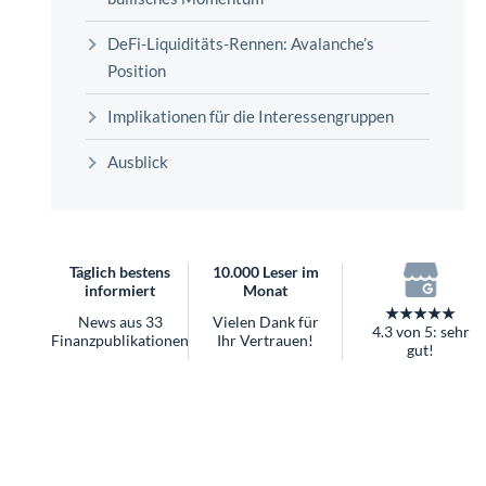
überhaupt?
Worauf Sie bei ETFs achten sollten
DeFi-Liquiditäts-Rennen: Avalanche’s
Position
Implikationen für die Interessengruppen
Ausblick
Täglich bestens
10.000 Leser im
informiert
Monat
★★★★★
News aus 33
Vielen Dank für
4.3 von 5: sehr
Finanzpublikationen
Ihr Vertrauen!
gut!