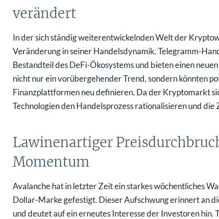
verändert
In der sich ständig weiterentwickelnden Welt der Krypto
Veränderung in seiner Handelsdynamik. Telegramm-Hand
Bestandteil des DeFi-Ökosystems und bieten einen neuen 
nicht nur ein vorübergehender Trend, sondern könnten pot
Finanzplattformen neu definieren. Da der Kryptomarkt sic
Technologien den Handelsprozess rationalisieren und die 
Lawinenartiger Preisdurchbruch 
Momentum
Avalanche hat in letzter Zeit ein starkes wöchentliches W
Dollar-Marke gefestigt. Dieser Aufschwung erinnert an 
und deutet auf ein erneutes Interesse der Investoren hin.