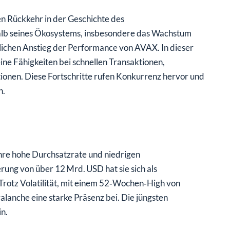
en Rückkehr in der Geschichte des
lb seines Ökosystems, insbesondere das Wachstum
lichen Anstieg der Performance von AVAX. In dieser
ne Fähigkeiten bei schnellen Transaktionen,
ionen. Diese Fortschritte rufen Konkurrenz hervor und
h.
ihre hohe Durchsatzrate und niedrigen
rung von über 12 Mrd. USD hat sie sich als
rotz Volatilität, mit einem 52‑Wochen‑High von
anche eine starke Präsenz bei. Die jüngsten
n.