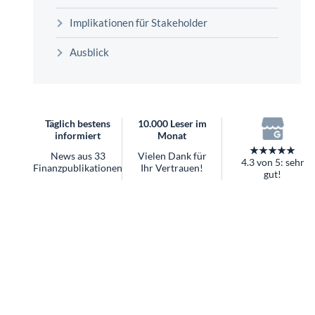
überhaupt?
Implikationen für Stakeholder
Worauf Sie bei ETFs achten sollten
Ausblick
Täglich bestens
10.000 Leser im
informiert
Monat
★★★★★
News aus 33
Vielen Dank für
4.3 von 5: sehr
Finanzpublikationen
Ihr Vertrauen!
gut!