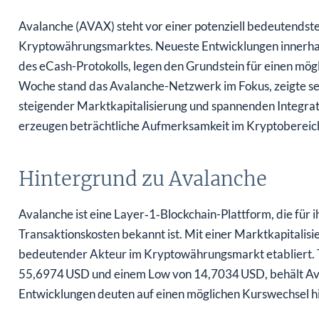
Avalanche (AVAX) steht vor einer potenziell bedeutendst
Kryptowährungsmarktes. Neueste Entwicklungen innerha
des eCash-Protokolls, legen den Grundstein für einen mög
Woche stand das Avalanche-Netzwerk im Fokus, zeigte sei
steigender Marktkapitalisierung und spannenden Integrat
erzeugen beträchtliche Aufmerksamkeit im Kryptobereic
Hintergrund zu Avalanche
Avalanche ist eine Layer‑1‑Blockchain-Plattform, die für 
Transaktionskosten bekannt ist. Mit einer Marktkapitalisie
bedeutender Akteur im Kryptowährungsmarkt etabliert. T
55,6974 USD und einem Low von 14,7034 USD, behält Aval
Entwicklungen deuten auf einen möglichen Kurswechsel hi