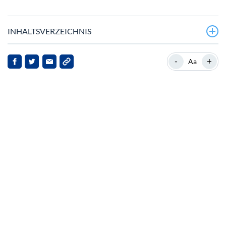
INHALTSVERZEICHNIS
Preisentwicklung und Marktstimmung
-
+
Aa
Strategischer Rückkauf und Ausblick
Strategische Roadmap für 2026
Auswirkungen auf Stakeholder
Fazit