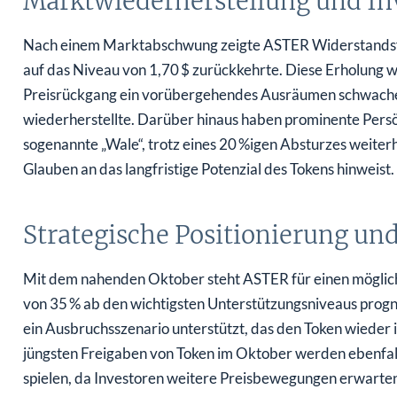
Marktwiederherstellung und In
Nach einem Marktabschwung zeigte ASTER Widerstandsfähi
auf das Niveau von 1,70 $ zurückkehrte. Diese Erholung 
Preisrückgang ein vorübergehendes Ausräumen schwacher
wiederherstellte. Darüber hinaus haben prominente Persö
sogenannte „Wale“, trotz eines 20 %igen Absturzes weiter
Glauben an das langfristige Potenzial des Tokens hinweist.
Strategische Positionierung und
Mit dem nahenden Oktober steht ASTER für einen möglich
von 35 % ab den wichtigsten Unterstützungsniveaus progno
ein Ausbruchsszenario unterstützt, das den Token wieder 
jüngsten Freigaben von Token im Oktober werden ebenfalls
spielen, da Investoren weitere Preisbewegungen erwarten