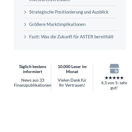
überhaupt?
Worauf Sie bei ETFs achten sollten
Strategische Positionierung und Ausblick
Größere Marktimplikationen
Fazit: Was die Zukunft für ASTER bereithält
Täglich bestens
10.000 Leser im
informiert
Monat
★★★★★
News aus 33
Vielen Dank für
4.3 von 5: sehr
Finanzpublikationen
Ihr Vertrauen!
gut!