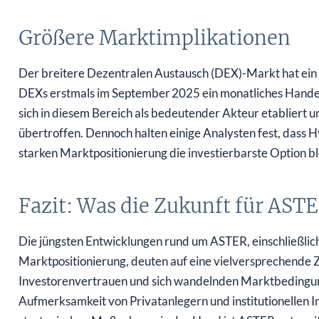
Größere Marktimplikationen
Der breitere Dezentralen Austausch (DEX)-Markt hat ein
DEXs erstmals im September 2025 ein monatliches Handels
sich in diesem Bereich als bedeutender Akteur etabliert 
übertroffen. Dennoch halten einige Analysten fest, dass H
starken Marktpositionierung die investierbarste Option bl
Fazit: Was die Zukunft für ASTE
Die jüngsten Entwicklungen rund um ASTER, einschließlich
Marktpositionierung, deuten auf eine vielversprechende 
Investorenvertrauen und sich wandelnden Marktbedingung
Aufmerksamkeit von Privatanlegern und institutionellen Inv