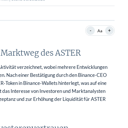
SHOP
SHOP
WEBINARE
WEBINARE
RATGEBER
RATGEBER
-
+
Aa
SHOP
WEBINARE
RATGEBER
r Marktweg des ASTER
Aktivität verzeichnet, wobei mehrere Entwicklungen
ten. Nach einer Bestätigung durch den Binance-CEO
Token in Binance‑Wallets hinterlegt, was auf eine
at das Interesse von Investoren und Marktanalysten
Akzeptanz und zur Erhöhung der Liquidität für ASTER