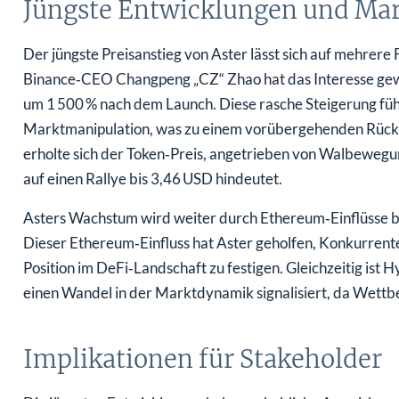
Jüngste Entwicklungen und Mar
Der jüngste Preisanstieg von Aster lässt sich auf mehrer
Binance‑CEO Changpeng „CZ“ Zhao hat das Interesse gew
um 1 500 % nach dem Launch. Diese rasche Steigerung fü
Marktmanipulation, was zu einem vorübergehenden Rückga
erholte sich der Token‑Preis, angetrieben von Walbeweg
auf einen Rallye bis 3,46 USD hindeutet.
Asters Wachstum wird weiter durch Ethereum‑Einflüsse b
Dieser Ethereum‑Einfluss hat Aster geholfen, Konkurrente
Position im DeFi‑Landschaft zu festigen. Gleichzeitig ist 
einen Wandel in der Marktdynamik signalisiert, da Wett
Implikationen für Stakeholder