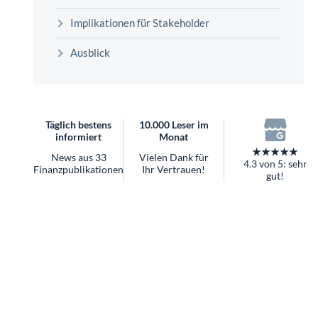
überhaupt?
Implikationen für Stakeholder
Worauf Sie bei ETFs achten sollten
Ausblick
Täglich bestens
10.000 Leser im
informiert
Monat
★★★★★
News aus 33
Vielen Dank für
4.3 von 5: sehr
Finanzpublikationen
Ihr Vertrauen!
gut!