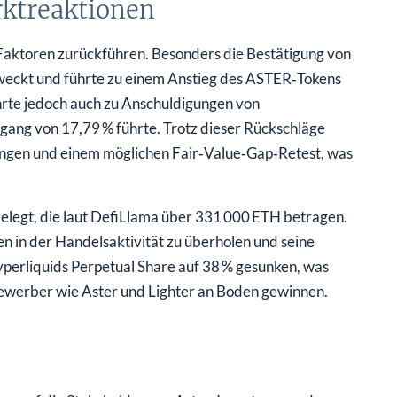
ktreaktionen
e Faktoren zurückführen. Besonders die Bestätigung von
eckt und führte zu einem Anstieg des ASTER‑Tokens
hrte jedoch auch zu Anschuldigungen von
ng von 17,79 % führte. Trotz dieser Rückschläge
ungen und einem möglichen Fair‑Value‑Gap‑Retest, was
elegt, die laut DefiLlama über 331 000 ETH betragen.
n in der Handelsaktivität zu überholen und seine
Hyperliquids Perpetual Share auf 38 % gesunken, was
bewerber wie Aster und Lighter an Boden gewinnen.