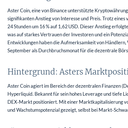
Aster Coin, eine von Binance unterstützte Kryptowährun
signifikanten Anstieg von Interesse und Preis. Trotz eines 
24 Stunden um 16 % auf 1,62 USD. Dieser Anstieg erfolgte
was auf starkes Vertrauen der Investoren und ein Potenzia
Entwicklungen haben die Aufmerksamkeit von Händlern, W
September als Durchbruchsmonat für die dezentrale Börs
Hintergrund: Asters Marktposit
Aster Coin agiert im Bereich der dezentralen Finanzen (De
Hyperliquid. Bekannt für sein hohes Leverage und tiefe Li
DEX‑Markt positioniert. Mit einer Marktkapitalisierung 
und Wachstumspotenzial gezeigt, selbst bei Markt‑Schw