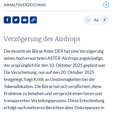
INHALTSVERZEICHNIS
Verzögerung des Airdrops
-
+
Aa
Hintergrund zu Aster
Verzögerung des Airdrops
Umgang mit Allokationsproblemen
Marktreaktionen und Implikationen
Die dezentrale Börse Aster DEX hat eine Verzögerung
seines hoch erwarteten ASTER-Airdrops angekündigt,
Ausblick
der ursprünglich für den 10. Oktober 2025 geplant war.
Die Verschiebung, nun auf den 20. Oktober 2025
festgelegt, folgt Kritik an Unstimmigkeiten bei der
Tokenallokation. Die Börse hat sich verpflichtet, diese
Probleme zu beheben und verspricht einen fairen und
transparenten Verteilungsprozess. Diese Entscheidung
erfolgt nach mehreren Berichten über Diskrepanzen in