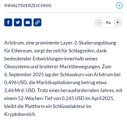
INHALTSVERZEICHNIS
Aktuelle Entwicklungen im Arbitrum‑Ökosystem
-
+
Aa
Markt‑Dynamik und die Position von Arbitrum
Arbitrum, eine prominente Layer‑2‑Skalierungslösung
Implikationen für Arbitrum und seine Stakeholder
für Ethereum, sorgt derzeit für Schlagzeilen, dank
Ausblick
bedeutender Entwicklungen innerhalb seines
Ökosystems und breiterer Marktbewegungen. Zum
6. September 2025 lag der Schlusskurs von Arbitrum bei
0,496 USD, die Marktkapitalisierung betrug etwa
2,66 Mrd. USD. Trotz eines herausfordernden Jahres, mit
einem 52‑Wochen‑Tief von 0,245 USD im April 2025,
bleibt die Plattform ein Schlüsselakteur im
Kryptobereich.