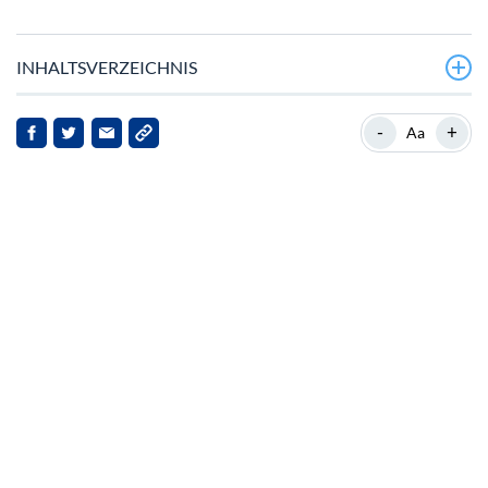
INHALTSVERZEICHNIS
Neueste Entwicklungen bei Arbitrum
-
+
Aa
Hintergrund zu Arbitrum
Markt-Kontext und Implikationen
Zincor and well-care, has announced that clear
labelingredesr…