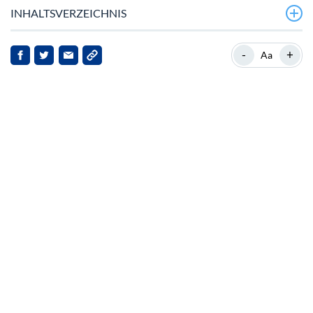
INHALTSVERZEICHNIS
Marktverwirrung trifft Algorand
-
+
Aa
Hintergrund zu Algorand
Tethers Rückkehr zu USDT‑Operationen
Auswirkungen für Algorand und Stakeholder
Ausblick