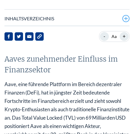
INHALTSVERZEICHNIS
Aaves zunehmender Einfluss im Finanzsektor
-
+
Aa
Nutzung von Renditechancen mit USDe
Aaves zunehmender Einfluss im
Institutionelle Integration mit Horizon
Finanzsektor
Ripple’s RLUSD und Aaves Kreditplattform
Auswirkungen für Aave und seine Stakeholder
Aave, eine führende Plattform im Bereich dezentraler
Finanzen (DeFi), hat in jüngster Zeit bedeutende
Ausblick
Fortschritte im Finanzbereich erzielt und zieht sowohl
Krypto-Enthusiasten als auch traditionelle Finanzinstitute
an. Das Total Value Locked (TVL) von 69 Milliarden USD
positioniert Aave als einen wichtigen Akteur,