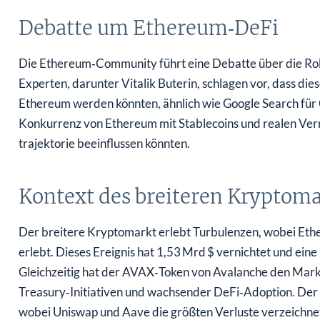
Debatte um Ethereum‑DeFi
Die Ethereum‑Community führt eine Debatte über die Roll
Experten, darunter Vitalik Buterin, schlagen vor, dass di
Ethereum werden könnten, ähnlich wie Google Search für G
Konkurrenz von Ethereum mit Stablecoins und realen Ve
trajektorie beeinflussen könnten.
Kontext des breiteren Kryptoma
Der breitere Kryptomarkt erlebt Turbulenzen, wobei Eth
erlebt. Dieses Ereignis hat 1,53 Mrd $ vernichtet und ein
Gleichzeitig hat der AVAX‑Token von Avalanche den Markt
Treasury‑Initiativen und wachsender DeFi‑Adoption. Der C
wobei Uniswap und Aave die größten Verluste verzeichne