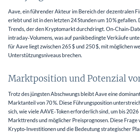
Aave, ein führender Akteur im Bereich der dezentralen Fi
erlebt und ist in den letzten 24 Stunden um 10 % gefallen. 
Trends, der den Kryptomarkt durchdringt. On‑Chain‑Date
intraday‑Volumens, was auf panikbedingte Verkäufe unter
für Aave liegt zwischen 265 $ und 250 $, mit möglichen we
Unterstützungsniveaus brechen.
Marktposition und Potenzial vo
Trotz des jüngsten Abschwungs bleibt Aave eine dominan
Marktanteil von 70 %. Diese Führungsposition unterstrei
sich, wie viele AAVE‑Token erforderlich sind, um bis 2026
Markttrends und möglicher Preisprognosen. Diese Frage v
Krypto‑Investitionen und die Bedeutung strategischer Pla