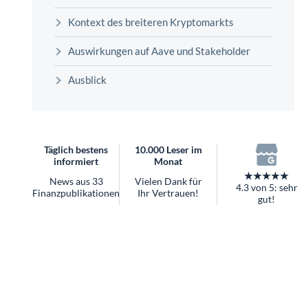
überhaupt?
Kontext des breiteren Kryptomarkts
Worauf Sie bei ETFs achten sollten
Auswirkungen auf Aave und Stakeholder
Ausblick
Täglich bestens
10.000 Leser im
informiert
Monat
★★★★★
News aus 33
Vielen Dank für
4.3 von 5: sehr
Finanzpublikationen
Ihr Vertrauen!
gut!