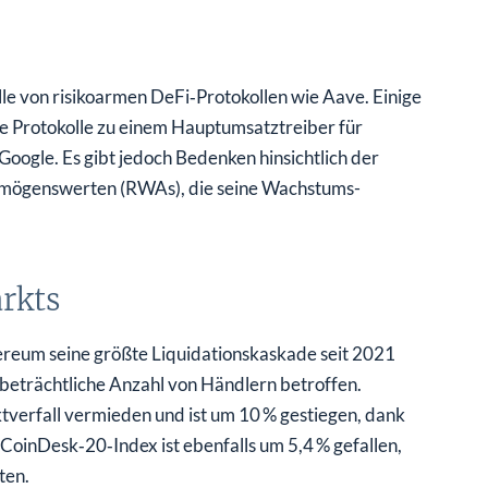
e von risikoarmen DeFi‑Protokollen wie Aave. Einige
ese Protokolle zu einem Hauptumsatztreiber für
oogle. Es gibt jedoch Bedenken hinsichtlich der
rmögenswerten (RWAs), die seine Wachstums­
rkts
ereum seine größte Liquidationskaskade seit 2021
e beträchtliche Anzahl von Händlern betroffen.
verfall vermieden und ist um 10 % gestiegen, dank
oinDesk‑20‑Index ist ebenfalls um 5,4 % gefallen,
ten.