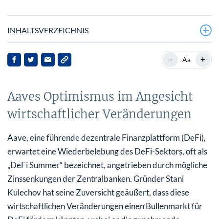
INHALTSVERZEICHNIS
Aaves Optimismus im Angesicht wirtschaftlicher
-
+
Aa
Veränderungen
Verständnis von Aaves Marktposition
Aaves Optimismus im Angesicht
Neue Tools und Innovationen
wirtschaftlicher Veränderungen
Marktreaktionen und Zukunftsaussichten
Aave, eine führende dezentrale Finanzplattform (DeFi),
Fazit
erwartet eine Wiederbelebung des DeFi-Sektors, oft als
„DeFi Summer“ bezeichnet, angetrieben durch mögliche
Zinssenkungen der Zentralbanken. Gründer Stani
Kulechov hat seine Zuversicht geäußert, dass diese
wirtschaftlichen Veränderungen einen Bullenmarkt für