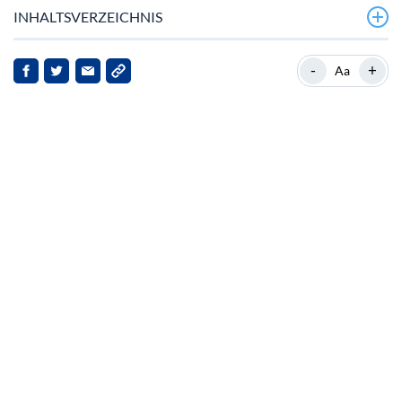
INHALTSVERZEICHNIS
Aave integriert Chainlink-Preisfeeds in Aptos
-
+
Aa
Hintergrund: Aptos und seine wachsende Bedeutung
Aave expandiert über Ethereum hinaus
Marktreaktionen und Implikationen
Ausblick