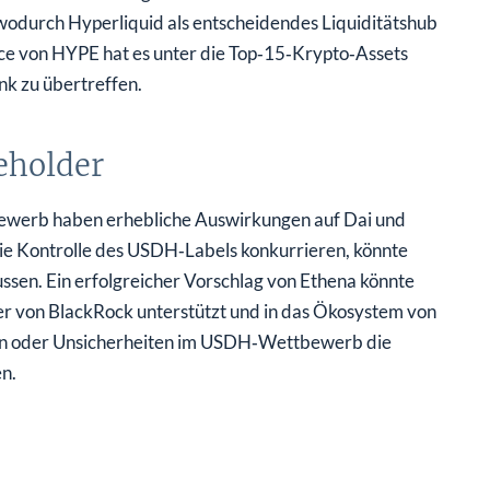
 wodurch Hyperliquid als entscheidendes Liquiditätshub
ce von HYPE hat es unter die Top‑15‑Krypto‑Assets
nk zu übertreffen.
eholder
werb haben erhebliche Auswirkungen auf Dai und
ie Kontrolle des USDH‑Labels konkurrieren, könnte
ussen. Ein erfolgreicher Vorschlag von Ethena könnte
 er von BlackRock unterstützt und in das Ökosystem von
gen oder Unsicherheiten im USDH‑Wettbewerb die
n.