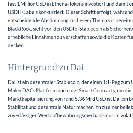
fast 1 Million USD in Ethena‑Tokens investiert und damit e
USDH‑Labels konkurriert. Dieser Schritt erfolgt, während 
entscheidende Abstimmung zu diesem Thema vorbereiten. 
BlackRock, sieht vor, den USDtb‑Stablecoin als Sicherhei
erhebliche Einnahmen zu verschaffen sowie die Kosten 
decken.
Hintergrund zu Dai
Dai ist ein dezentraler Stablecoin, der einen 1:1‑Peg zum U
MakerDAO‑Plattform und nutzt Smart Contracts, um die St
Marktkapitalisierung von rund 5,36 Mrd USD ist Dai ein 
Stabilität und dezentrale Natur machen ihn zu einer belie
zuverlässigen Wertaufbewahrungsmechanismus im volati