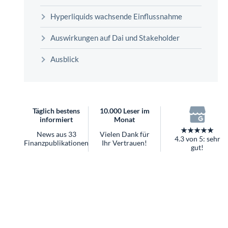
überhaupt?
Hyperliquids wachsende Einflussnahme
Worauf Sie bei ETFs achten sollten
Auswirkungen auf Dai und Stakeholder
Ausblick
Täglich bestens
10.000 Leser im
informiert
Monat
★★★★★
News aus 33
Vielen Dank für
4.3 von 5: sehr
Finanzpublikationen
Ihr Vertrauen!
gut!