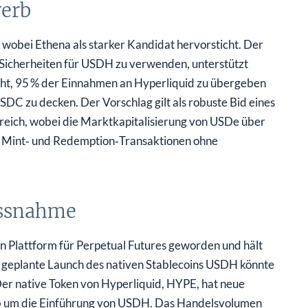
erb
obei Ethena als starker Kandidat hervorsticht. Der
 Sicherheiten für USDH zu verwenden, unterstützt
ht, 95 % der Einnahmen an Hyperliquid zu übergeben
C zu decken. Der Vorschlag gilt als robuste Bid eines
eich, wobei die Marktkapitalisierung von USDe über
 Mint‑ und Redemption‑Transaktionen ohne
ussnahme
en Plattform für Perpetual Futures geworden und hält
 geplante Launch des nativen Stablecoins USDH könnte
Der native Token von Hyperliquid, HYPE, hat neue
rb um die Einführung von USDH. Das Handelsvolumen