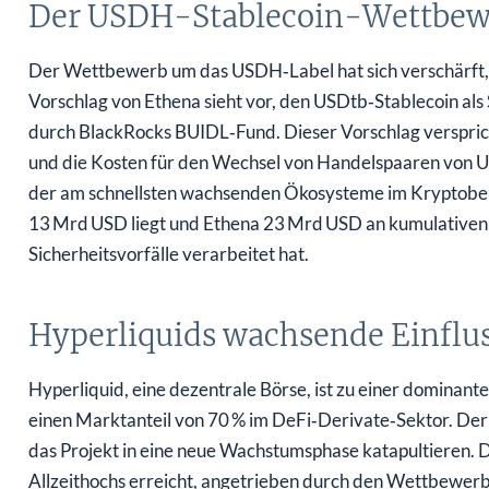
Der USDH-Stablecoin-Wettbew
Der Wettbewerb um das USDH‑Label hat sich verschärft, w
Vorschlag von Ethena sieht vor, den USDtb‑Stablecoin als
durch BlackRocks BUIDL‑Fund. Dieser Vorschlag verspric
und die Kosten für den Wechsel von Handelspaaren von USD
der am schnellsten wachsenden Ökosysteme im Kryptober
13 Mrd USD liegt und Ethena 23 Mrd USD an kumulativen
Sicherheitsvorfälle verarbeitet hat.
Hyperliquids wachsende Einfl
Hyperliquid, eine dezentrale Börse, ist zu einer dominant
einen Marktanteil von 70 % im DeFi‑Derivate‑Sektor. Der
das Projekt in eine neue Wachstumsphase katapultieren. 
Allzeithochs erreicht, angetrieben durch den Wettbewe