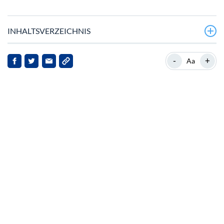
INHALTSVERZEICHNIS
Wichtige Entwicklungen
-
+
Aa
Hintergrund zu SEI
Wettbewerbslandschaft
Auswirkungen auf SEI und Stakeholder
Ausblick