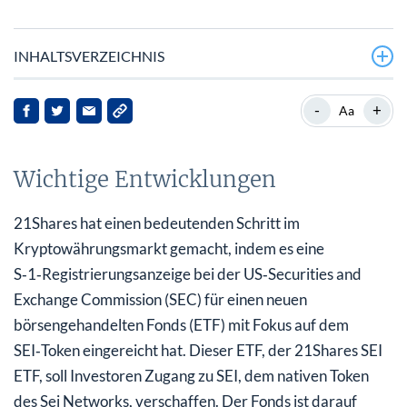
INHALTSVERZEICHNIS
Wichtige Entwicklungen
-
+
Aa
Hintergrund zu Ondo und SEI
Wichtige Entwicklungen
Auswirkungen auf Stakeholder
Marktreaktionen und zukünftige Aussichten
21Shares hat einen bedeutenden Schritt im
Kryptowährungsmarkt gemacht, indem es eine
Fazit
S‑1‑Registrierungsanzeige bei der US‑Securities and
Exchange Commission (SEC) für einen neuen
börsengehandelten Fonds (ETF) mit Fokus auf dem
SEI‑Token eingereicht hat. Dieser ETF, der 21Shares SEI
ETF, soll Investoren Zugang zu SEI, dem nativen Token
des Sei Networks, verschaffen. Der Fonds ist darauf