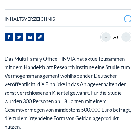
INHALTSVERZEICHNIS
Über 60% nehmen keine externe Unterstützung durch
-
+
Aa
Experten in Anspruch
Klumpenrisiko Heimatmarkt (Home Bias)
Das Multi Family Office FINVIA hat aktuell zusammen
mit dem Handelsblatt Research Institute eine Studie zum
Vermögensmanagement wohlhabender Deutscher
veröffentlicht, die Einblicke in das Anlageverhalten der
sonst verschlossenen Klientel gewährt. Für die Studie
wurden 300 Personen ab 18 Jahren mit einem
Gesamtvermögen von mindestens 500.000 Euro befragt,
die zudem irgendeine Form von Geldanlageprodukt
nutzen.