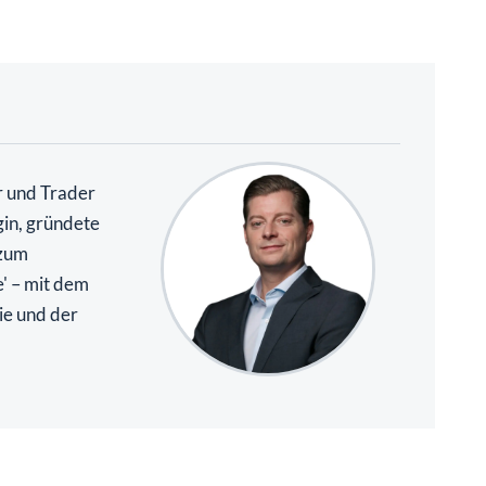
r und Trader
gin, gründete
 zum
e' – mit dem
ie und der