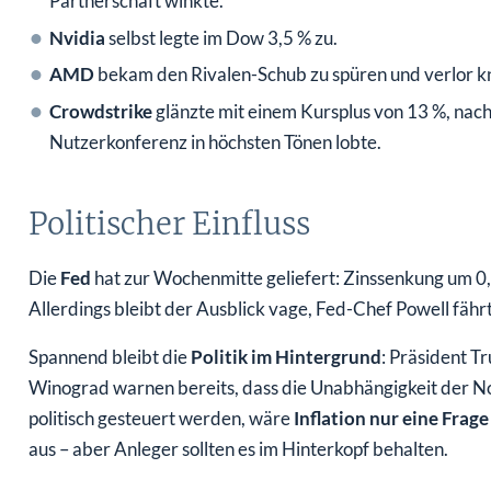
Partnerschaft winkte.
Nvidia
selbst legte im Dow 3,5 % zu.
AMD
bekam den Rivalen-Schub zu spüren und verlor k
Crowdstrike
glänzte mit einem Kursplus von 13 %, na
Nutzerkonferenz in höchsten Tönen lobte.
Politischer Einfluss
Die
Fed
hat zur Wochenmitte geliefert: Zinssenkung um 0,
Allerdings bleibt der Ausblick vage, Fed-Chef Powell fährt 
Spannend bleibt die
Politik im Hintergrund
: Präsident T
Winograd warnen bereits, dass die Unabhängigkeit der Not
politisch gesteuert werden, wäre
Inflation nur eine Frage
aus – aber Anleger sollten es im Hinterkopf behalten.