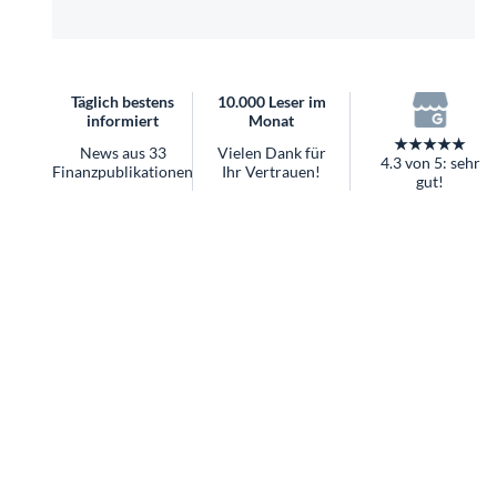
überhaupt?
Worauf Sie bei ETFs achten sollten
Täglich bestens
10.000 Leser im
informiert
Monat
★★★★★
News aus 33
Vielen Dank für
4.3 von 5: sehr
Finanzpublikationen
Ihr Vertrauen!
gut!