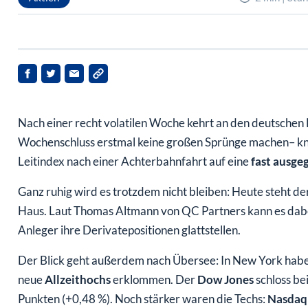
Nach einer recht volatilen Woche kehrt an den deutschen
Wochenschluss erstmal keine großen Sprünge machen– kn
Leitindex nach einer Achterbahnfahrt auf eine
fast ausge
Ganz ruhig wird es trotzdem nicht bleiben: Heute steht de
Haus. Laut Thomas Altmann von QC Partners kann es dabe
Anleger ihre Derivatepositionen glattstellen.
Der Blick geht außerdem nach Übersee: In New York haben
neue
Allzeithochs
erklommen. Der
Dow Jones
schloss be
Punkten (+0,48 %). Noch stärker waren die Techs:
Nasdaq