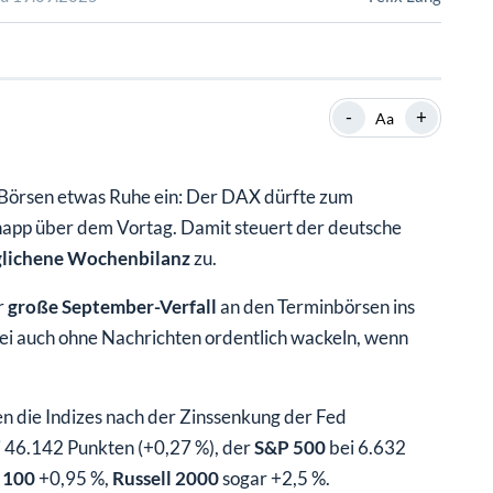
SHOP
SHOP
WEBINARE
WEBINARE
RATGEBER
RATGEBER
-
+
Aa
SHOP
WEBINARE
RATGEBER
 Börsen etwas Ruhe ein: Der DAX dürfte zum
app über dem Vortag. Damit steuert der deutsche
glichene Wochenbilanz
zu.
r
große September-Verfall
an den Terminbörsen ins
i auch ohne Nachrichten ordentlich wackeln, wenn
 die Indizes nach der Zinssenkung der Fed
i 46.142 Punkten (+0,27 %), der
S&P 500
bei 6.632
 100
+0,95 %,
Russell 2000
sogar +2,5 %.