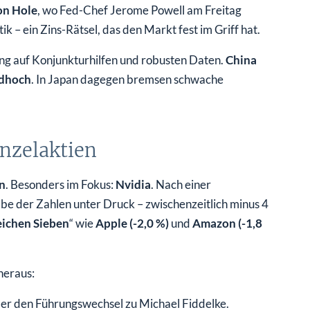
on Hole
, wo Fed-Chef Jerome Powell am Freitag
ik – ein Zins-Rätsel, das den Markt fest im Griff hat.
ung auf Konjunkturhilfen und robusten Daten.
China
rdhoch
. In Japan dagegen bremsen schwache
nzelaktien
n
. Besonders im Fokus:
Nvidia
. Nach einer
abe der Zahlen unter Druck – zwischenzeitlich minus 4
eichen Sieben
“ wie
Apple (-2,0 %)
und
Amazon (-1,8
heraus:
über den Führungswechsel zu Michael Fiddelke.