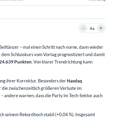
SHOP
SHOP
WEBINARE
WEBINARE
RATGEBER
RATGEBER
-
+
Aa
SHOP
WEBINARE
RATGEBER
eiltänzer – mal einen Schritt nach vorne, dann wieder
dem Schlusskurs vom Vortag prognostiziert und damit
 24.639 Punkten
. Von klarer Trendrichtung kann
ung ihrer Korrektur. Besonders der
Nasdaq
r die zwischenzeitlich größeren Verluste im
 – andere warnen, dass die Party im Tech-Sektor auch
ch seinem Rekordhoch stabil (+0,04 %). Insgesamt