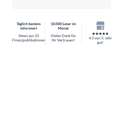
überhaupt?
Worauf Sie bei ETFs achten sollten
Täglich bestens
10.000 Leser im
informiert
Monat
★★★★★
News aus 33
Vielen Dank für
4.3 von 5: sehr
Finanzpublikationen
Ihr Vertrauen!
gut!