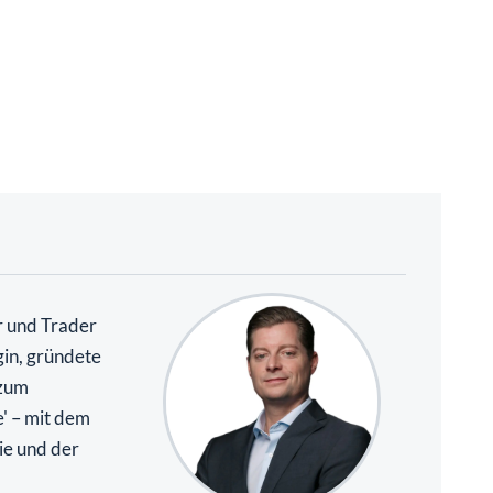
r und Trader
gin, gründete
 zum
e' – mit dem
ie und der