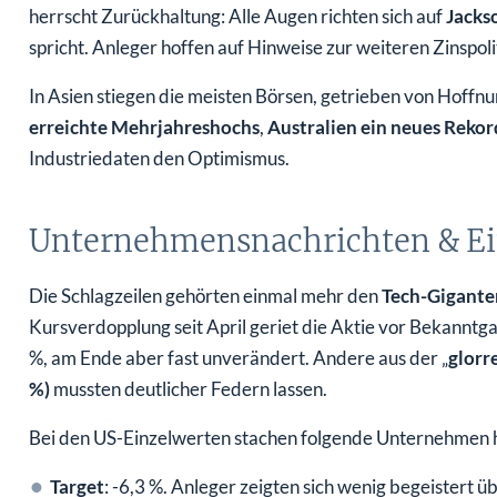
herrscht Zurückhaltung: Alle Augen richten sich auf
Jacks
spricht. Anleger hoffen auf Hinweise zur weiteren Zinspolit
In Asien stiegen die meisten Börsen, getrieben von Hoffn
erreichte Mehrjahreshochs
,
Australien ein neues Reko
Industriedaten den Optimismus.
Unternehmensnachrichten & Ei
Die Schlagzeilen gehörten einmal mehr den
Tech-Gigante
Kursverdopplung seit April geriet die Aktie vor Bekanntg
%, am Ende aber fast unverändert. Andere aus der „
glorr
%)
mussten deutlicher Federn lassen.
Bei den US-Einzelwerten stachen folgende Unternehmen 
Target
: -6,3 %. Anleger zeigten sich wenig begeistert 