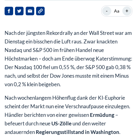
Unternehmensnachrichten & Einzelaktien: Gewinner,
-
+
Aa
Verlierer und Brandherde
Politischer Einfluss: Stillstand, Spannung und
Nach der jüngsten Rekordrally an der Wall Street war am
Projektionen
Dienstag ein bisschen die Luft raus. Zwar knackten
Fazit:
Nasdaq und S&P 500 im frühen Handel neue
Höchstmarken – doch am Ende überwog Katerstimmung:
Der Nasdaq 100 fiel um 0,55 %, der S&P 500 gab 0,38 %
nach, und selbst der Dow Jones musste mit einem Minus
von 0,2 % klein beigeben.
Nach wochenlangem Höhenflug dank der KI-Euphorie
scheint der Markt nun eine Verschnaufpause einzulegen.
Händler berichten von einer gewissen
Ermüdung
–
befeuert durch neue
US-Zölle
und den weiter
andauernden
Regierungsstillstand in Washington
.