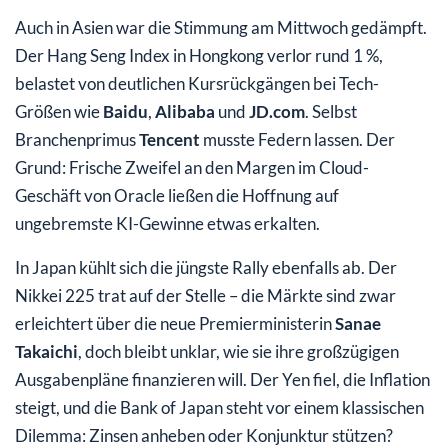
Auch in Asien war die Stimmung am Mittwoch gedämpft.
Der Hang Seng Index in Hongkong verlor rund 1 %,
belastet von deutlichen Kursrückgängen bei Tech-
Größen wie
Baidu
,
Alibaba
und
JD.com
. Selbst
Branchenprimus
Tencent
musste Federn lassen. Der
Grund: Frische Zweifel an den Margen im Cloud-
Geschäft von Oracle ließen die Hoffnung auf
ungebremste KI-Gewinne etwas erkalten.
In Japan kühlt sich die jüngste Rally ebenfalls ab. Der
Nikkei 225 trat auf der Stelle – die Märkte sind zwar
erleichtert über die neue Premierministerin
Sanae
Takaichi
, doch bleibt unklar, wie sie ihre großzügigen
Ausgabenpläne finanzieren will. Der Yen fiel, die Inflation
steigt, und die Bank of Japan steht vor einem klassischen
Dilemma: Zinsen anheben oder Konjunktur stützen?