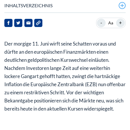
INHALTSVERZEICHNIS
Inflation zwingt EZB zum Handeln: Zinsentscheidung
-
+
Aa
am 11. Juni
DAX und EUR/USD: So reagieren die Börsen heute
Der morgige 11. Juni wirft seine Schatten voraus und
Fazit: Anleger müssen sich auf ein volatiles
dürfte an den europäischen Finanzmärkten einen
Marktumfeld vorbereiten
deutlichen geldpolitischen Kurswechsel einläuten.
Nachdem Investoren lange Zeit auf eine weiterhin
lockere Gangart gehofft hatten, zwingt die hartnäckige
Inflation die Europäische Zentralbank (EZB) nun offenbar
zu einem restriktiven Schritt. Vor der wichtigen
Bekanntgabe positionieren sich die Märkte neu, was sich
bereits heute in den aktuellen Kursen widerspiegelt.