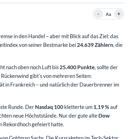
SHOP
SHOP
WEBINARE
WEBINARE
RATGEBER
RATGEBER
-
+
Aa
e in den Handel – aber mit Blick auf das Ziel: das
SHOP
WEBINARE
RATGEBER
itindex von seiner Bestmarke bei
24.639 Zählern
, die
t nach oben noch Luft bis
25.400 Punkte
, sollte der
 Rückenwind gibt’s von mehreren Seiten:
ät in Frankreich – und natürlich der Dauerbrenner im
chste Runde. Der
Nasdaq 100
kletterte um
1,19 %
auf
ichten neue Höchststände. Nur der gute alte
Dow
in Rekordhoch gefeiert hatte.
von Goldman Sachs. Die Kursraketen im Tech-Sektor