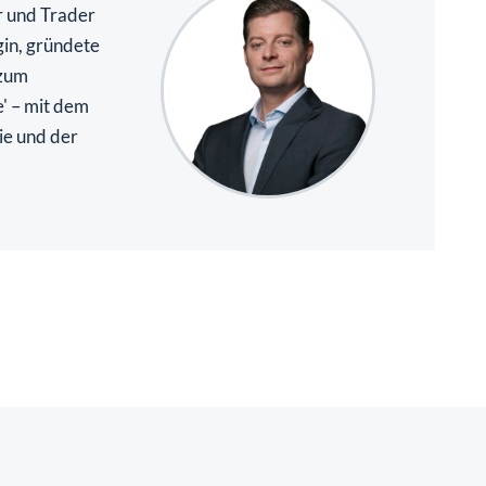
r und Trader
gin, gründete
 zum
e' – mit dem
ie und der