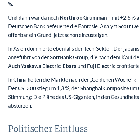
%.
Und dann war da noch
Northrop Grumman
– mit +2,6 % 
Deutschen Bank befeuerte die Fantasie. Analyst
Scott De
offenbar ein Grund, jetzt schon einzusteigen.
In Asien dominierte ebenfalls der Tech-Sektor: Der japan
angeführt von der
SoftBank Group
, die nach dem Kauf d
Auch
Yaskawa Electric
,
Ebara
und
Fuji Electric
profitier
In China holten die Märkte nach der „Goldenen Woche“ krä
Der
CSI 300
stieg um 1,3 %, der
Shanghai Composite
um 0
Stimmung: Die Pläne des US-Giganten, in den Gesundheitss
abstürzen.
Politischer Einfluss