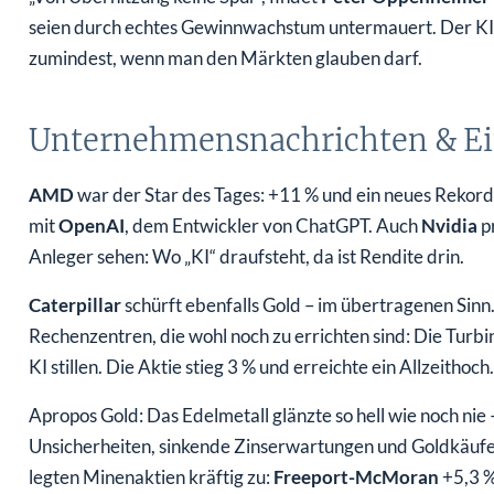
seien durch echtes Gewinnwachstum untermauert. Der KI-Tr
zumindest, wenn man den Märkten glauben darf.
Unternehmensnachrichten & Ei
AMD
war der Star des Tages: +11 % und ein neues Rekord
mit
OpenAI
, dem Entwickler von ChatGPT. Auch
Nvidia
pr
Anleger sehen: Wo „KI“ draufsteht, da ist Rendite drin.
Caterpillar
schürft ebenfalls Gold – im übertragenen Sinn
Rechenzentren, die wohl noch zu errichten sind: Die Turb
KI stillen. Die Aktie stieg 3 % und erreichte ein Allzeithoch.
Apropos Gold: Das Edelmetall glänzte so hell wie noch nie
Unsicherheiten, sinkende Zinserwartungen und Goldkäufe
legten Minenaktien kräftig zu:
Freeport-McMoran
+5,3 