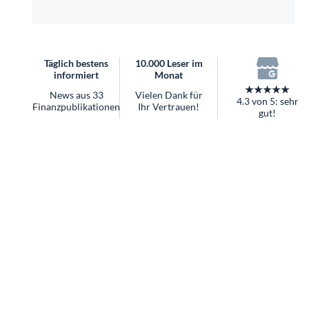
überhaupt?
Worauf Sie bei ETFs achten sollten
Täglich bestens
10.000 Leser im
informiert
Monat
★★★★★
News aus 33
Vielen Dank für
4.3 von 5: sehr
Finanzpublikationen
Ihr Vertrauen!
gut!