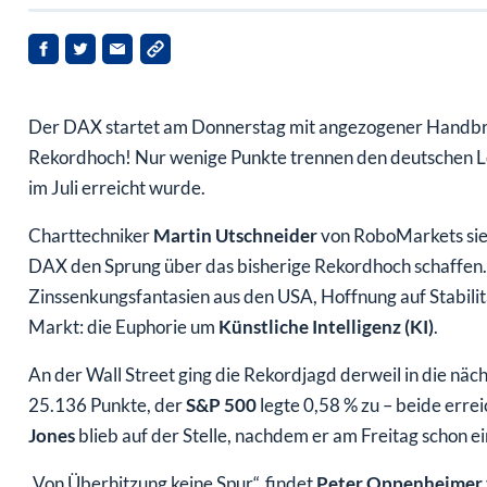
Der DAX startet am Donnerstag mit angezogener Handbrems
Rekordhoch! Nur wenige Punkte trennen den deutschen Le
im Juli erreicht wurde.
Charttechniker
Martin Utschneider
von RoboMarkets sieh
DAX den Sprung über das bisherige Rekordhoch schaffen.
Zinssenkungsfantasien aus den USA, Hoffnung auf Stabilit
Markt: die Euphorie um
Künstliche Intelligenz (KI)
.
An der Wall Street ging die Rekordjagd derweil in die nä
25.136 Punkte, der
S&P 500
legte 0,58 % zu – beide erre
Jones
blieb auf der Stelle, nachdem er am Freitag schon e
„Von Überhitzung keine Spur“, findet
Peter Oppenheimer